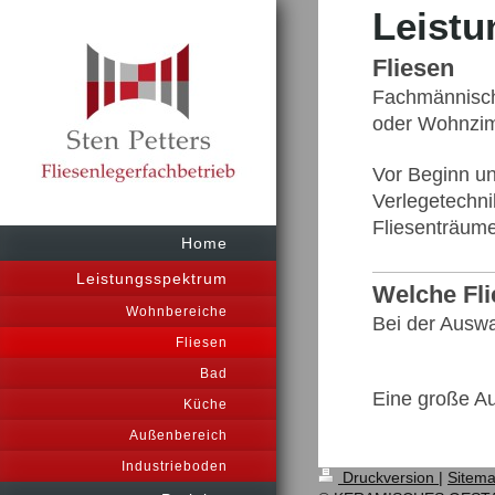
Leist
Fliesen
Fachmännisch
oder Wohnzimm
Vor Beginn un
Verlegetechni
Fliesenträum
Home
Leistungsspektrum
Welche Fli
Wohnbereiche
Bei der Auswa
Fliesen
Bad
Eine große Au
Küche
Außenbereich
Industrieboden
Druckversion
|
Sitem